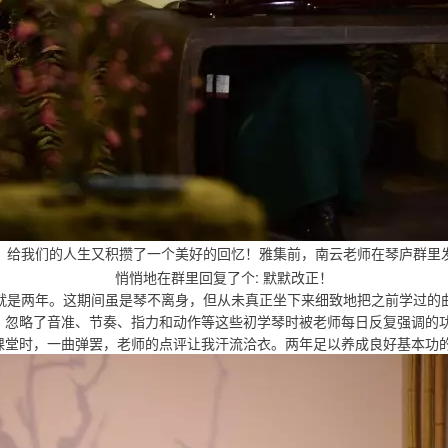
，给我们的人生又积攒了一个美好的回忆！雅集前，南云老师在琴庐群里
悄悄地在群里回复了个: 默默改正！
就是两年。这期间虽是琴不离身，但从未真正坐下来细致地把之前学过的
遍，忽略了音准、节奏、指力和动作等这些初学琴时被老师每日反复强调的
庐课堂时，一曲弹罢，老师的点评让我汗流洽衣。两年足以养成良好基本功