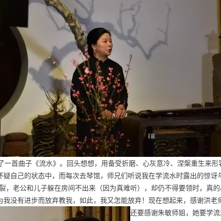
学了一首曲子《流水》。回头想想，用备受折磨、心灰意冷、涅槃重生来
疑自己的状态中，而每次去琴馆，师兄们听说我在学流水时露出的惊讶与
断裂，老公和儿子躲在房间不出来（因为真难听），却仍不得要领时，真
为我没有进步而放弃教我，如此，我又怎能放弃！现在想起来，感谢洪老
还要感谢朱敏师姐，她要学流