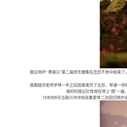
南云琴庐“
寒香沁
”第二届师生雅集在恋恋不舍中结束了
我跟随洪老师学琴一年之后因事离开了北京，琴课一停
谱的时候记忆性地在琴上“摸”一
15年的8月当我兴冲冲地背着爱琴二次回归琴