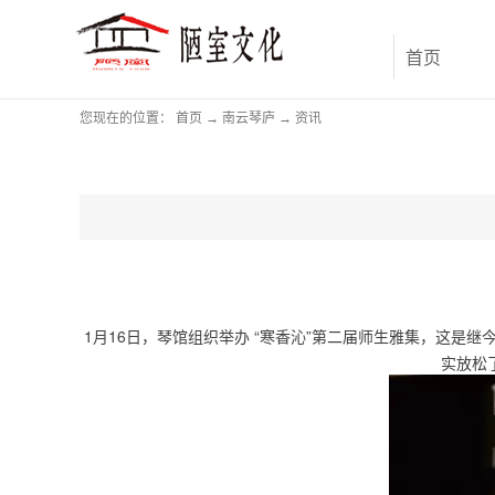
首页
您现在的位置：
首页
→
南云琴庐
→
资讯
1月16日，琴馆组织举办 “寒香沁”第二届师生雅集，这是
实
放松