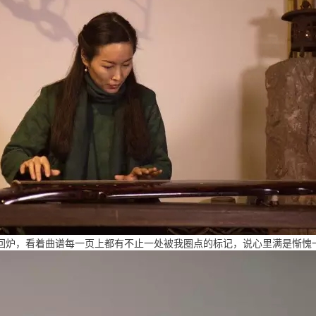
师回炉，看着曲谱每一页上都有不止一处被我圈点的标记，说心里满是惭愧