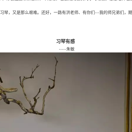
，又是那么艰难。还好，一路有洪老师、有你们---我的师兄弟们，
习琴有感
-----朱敏