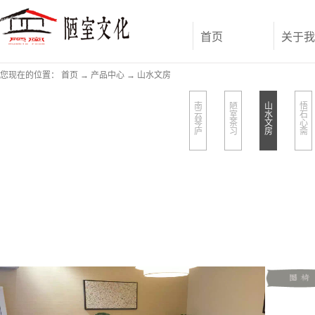
首页
关于我
您现在的位置：
首页
→
产品中心
→
山水文房
南
陋
山
悟
云
室
水
石
琴
茶
文
心
庐
习
房
斋