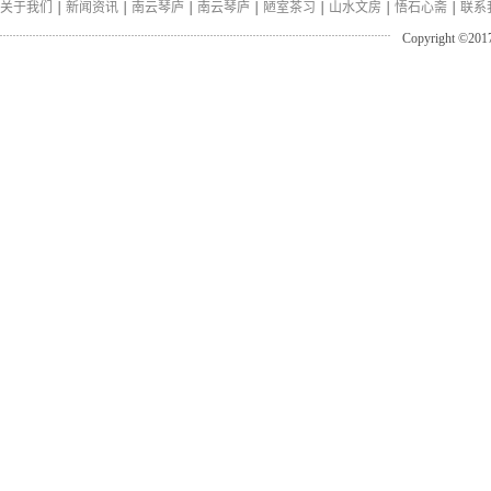
关于我们
新闻资讯
南云琴庐
南云琴庐
陋室茶习
山水文房
悟石心斋
联系
Copyright