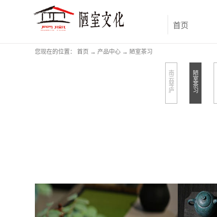
首页
您现在的位置：
首页
→
产品中心
→
陋室茶习
南
陋
云
室
琴
茶
庐
习