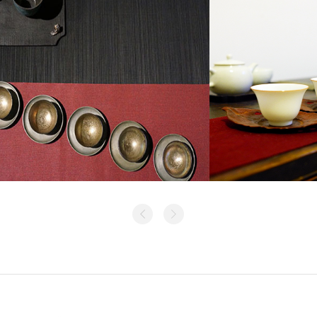
上
下
良宵吟
一
一