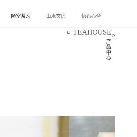
陋室茶习
山水文房
悟石心斋
联系我们
TEAHOUSE
产
品
中
心