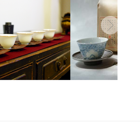
陋室品茗杯
陋室茶习—