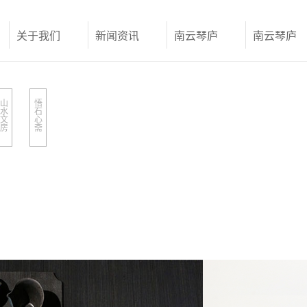
关于我们
新闻资讯
南云琴庐
南云琴庐
山
悟
水
石
文
心
房
斋