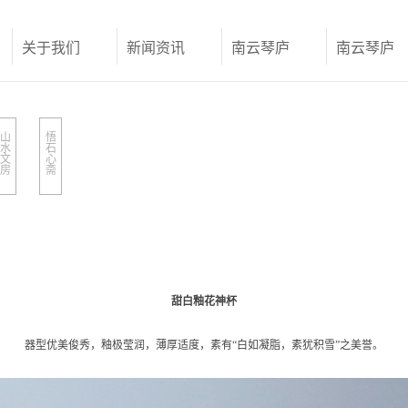
关于我们
新闻资讯
南云琴庐
南云琴庐
山
悟
水
石
文
心
房
斋
甜白釉花神杯
器型优美俊秀，釉极莹润，薄厚适度，素有“白如凝脂，素犹积雪”之美誉。