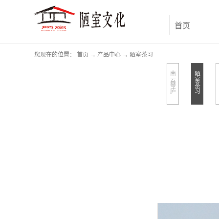
首页
您现在的位置：
首页
→
产品中心
→
陋室茶习
南
陋
云
室
琴
茶
庐
习