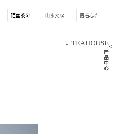
陋室茶习
山水文房
悟石心斋
联系我们
TEAHOUSE
产
品
中
心