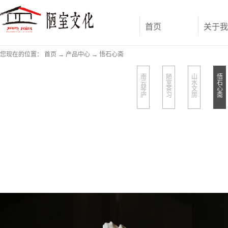
首页
关于我
您现在的位置：
首页
→
产品中心
→
悟石心斋
南
陋
山
悟
云
室
水
石
琴
茶
文
心
庐
习
房
斋