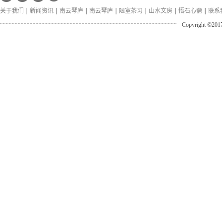
关于我们
新闻资讯
南云琴庐
南云琴庐
陋室茶习
山水文房
悟石心斋
联系
Copyright