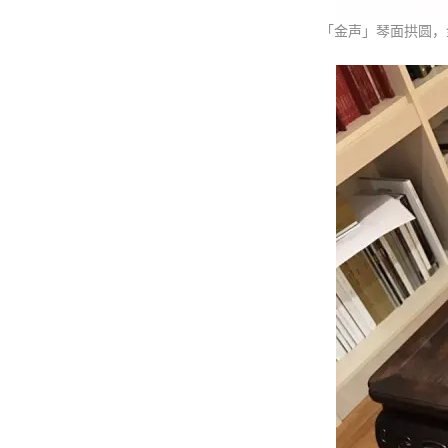
「金声」琴面拱圆，