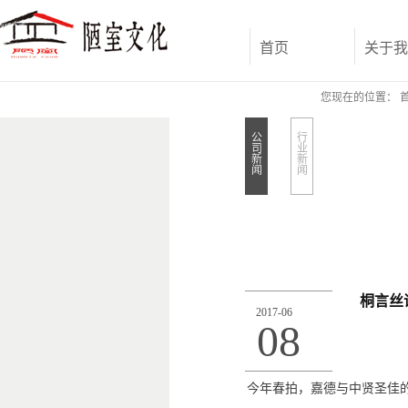
首页
关于我
您现在的位置：
公
行
司
业
新
新
闻
闻
桐言丝语
2017
-
06
08
今年春拍，嘉德与中贤圣佳