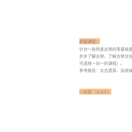
初级课程：
针对一些热爱古琴的零基础
步步了解古琴，了解古琴文
可选择一对一的课程）。
参考曲目：太古遗音、仙翁
一对多:（4-6人）