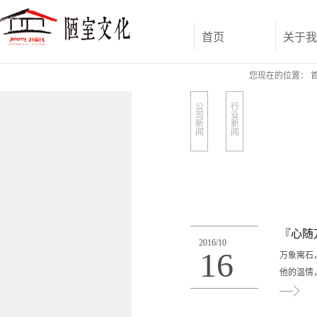
首页
关于我
您现在的位置：
公
行
司
业
新
新
闻
闻
『心随
2016
/
10
16
万象寓石
他的温情