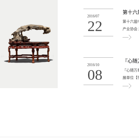
九月初十
次空。闲
第十六
2016
/
07
景，几求
22
第十六届
道幽居近
产业协会 
中苔草碧
得，四季
忽一日当
平方米.
济迅速发
『心随
2016
/
10
量宝贵的
08
『心随万
的郑州，
展单位【
力不得不
京志趣相
传统赏石
南云琴庐
示诚挚的