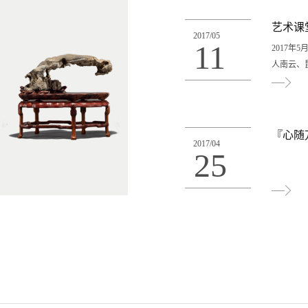
山房】苏
中、宣传
艺术课
2017
/
05
意！陋室
11
2017
蛇写古风
人南云、
心远 听
情 漱泉
避渡春秋
精神。艺
滴露，两
猛精进，
『心随
2017
/
04
演都是当
25
直都以自
家，中国
昆曲教授
燕君，北
琴需要琴
家家有桌
和经典诠