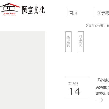
首页
关于我
您现在的位置：
公
行
司
业
新
新
闻
闻
『心随
2017
/
05
14
志趣相投
统赏石，