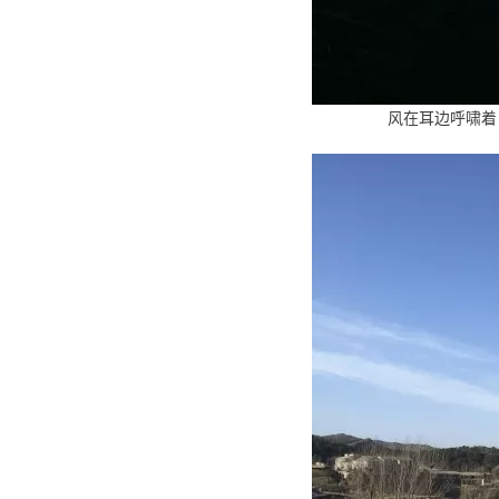
风在耳边呼啸着