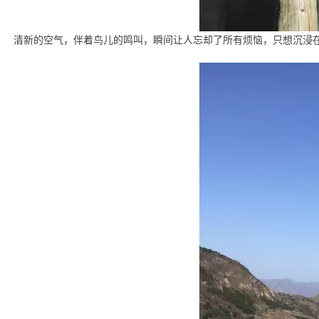
清新的空气，伴着鸟儿的鸣叫，瞬间让人忘却了所有烦恼，只想沉浸