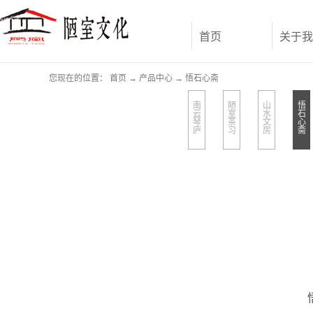
首页
关于我
您现在的位置：
首页
→
产品中心
→
悟石心斋
南
陋
山
悟
云
室
水
石
琴
茶
文
心
庐
习
房
斋