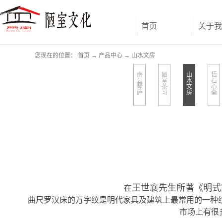
首页
关于我
您现在的位置：
首页
→
产品中心
→
山水文房
南
陋
山
悟
云
室
水
石
琴
茶
文
心
庐
习
房
斋
王世襄先生所著《明式
在
曲尺罗汉床的万字纹是明代家具及建筑上最常用的一种
市场上有很