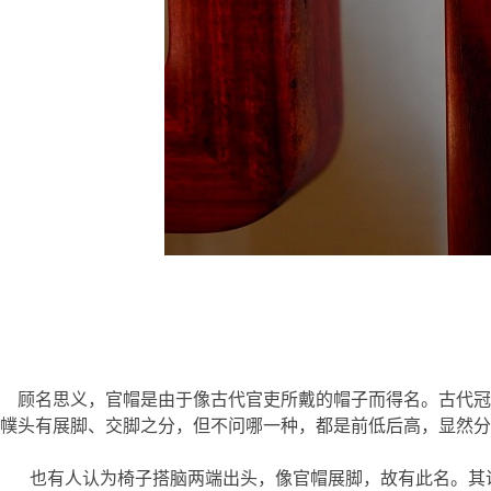
顾名思义，官帽是由于像古代官吏所戴的帽子而得名。古代冠
幞头有展脚、交脚之分，但不问哪一种，都是前低后高，显然分
也有人认为椅子搭脑两端出头，像官帽展脚，故有此名。其说