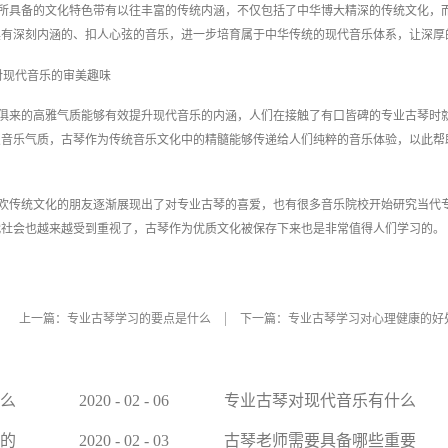
所具备的文化特色带有以往丰富的传统内涵，不仅包括了中华博大精深的传统文化，
具有深刻内涵的、扣人心弦的音乐，进一步培育属于中华传统的现代音乐体系，让深厚
对现代音乐的审美趣味
俱来的高雅气质能够有效提升现代音乐的内涵，人们在接触了有口皆碑的专业古琴时
良音乐气质，古琴作为传统音乐文化中的精髓能够传递给人们纯粹的音乐体验，以此帮
欢传统文化的朋友逐渐展现出了对专业古琴的喜爱，也有很多音乐院校开始研究当代
代社会也越来越受到重视了，古琴作为优质文化被保存下来也是非常值得人们学习的。
上一篇：
专业古琴学习的要点是什么
下一篇：
专业古琴学习对心理健康的好
么
2020
-
02
-
06
专业古琴对现代音乐有什么
帮助
的
2020
-
02
-
03
古琴老师需要具备哪些重要