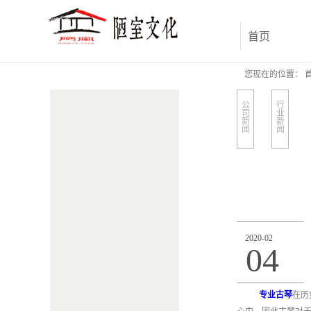
首页
您现在的位置：
公
行
司
业
新
新
闻
闻
2020
-
02
04
专业古琴
在历