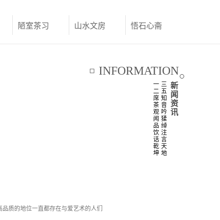
陋室茶习
山水文房
悟石心斋
联系我们
INFORMATION
一
三
新
二
五
闻
席
知
资
茶
音
讯
观
吟
闻
猱
品
绰
饮
注
话
言
乾
天
坤
地
高品质的地位一直都存在与爱艺术的人们