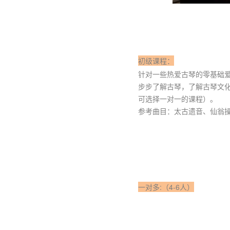
初级课程：
针对一些热爱古琴的零基础
步步了解古琴，了解古琴文
可选择一对一的课程）。
参考曲目：太古遗音、仙翁
一对多:（4-6人）