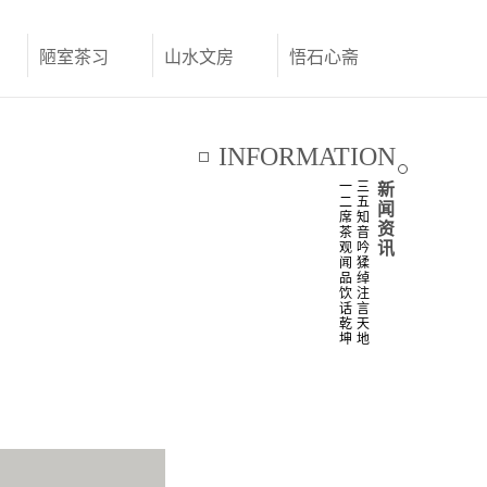
陋室茶习
山水文房
悟石心斋
联系我们
INFORMATION
一
三
新
二
五
闻
席
知
资
茶
音
讯
观
吟
闻
猱
品
绰
饮
注
话
言
乾
天
坤
地