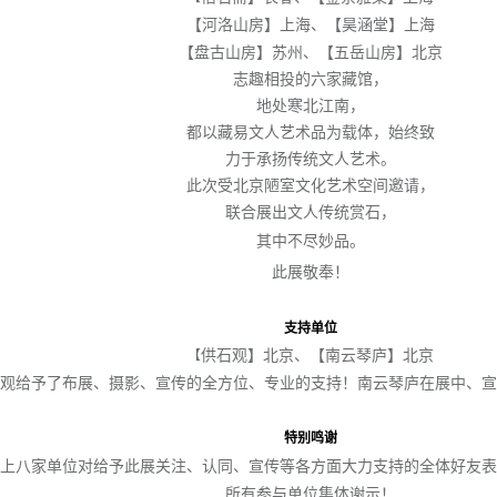
【
河洛山房
】上海、
【
昊涵堂
】上海
【
盘古山房
】苏州、
【
五岳山房
】北京
志趣相投的六家藏馆，
地处寒北江南，
都以藏易文人艺术品为载体，始终致
力于承扬传统文人艺术。
此次受北京陋室文化艺术空间邀请，
联合展出文人传统赏石，
其中不尽
妙
品。
此展敬奉！
支持单位
供石观】北京、
【
南云琴庐
】北京
【
观给予了布展、摄影、宣传的全方位、专业的支持！南云琴庐在展中、宣
特别鸣谢
上八家单位对给予此展关注、认同、宣传等各方面大力支持的全体好友表
所有参与单位集体谢示！