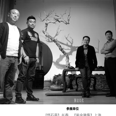
参展单位
悟石斋】长春、
【
鉴余雅集
】上海
【