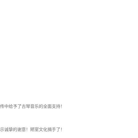
传中给予了古琴音乐的全面支持！
示诚挚的谢意！陋室文化揖手了！