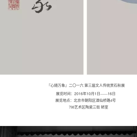
『心随万象』二〇一六 第三届文人传统赏石秋展
2016
10
1
16
展览时间：
年
月
日——
日
展览地点：北京市朝阳区酒仙桥路4号
798艺术区
陶瓷三街 陋室