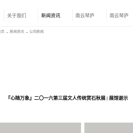
关于我们
新闻资讯
南云琴庐
南云琴庐
首页
→
新闻资讯
→
公司新闻
『心随万象』二〇一六第三届文人传统赏石秋展 | 展馆谢示