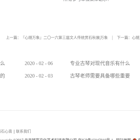
上一篇：
『心随万象』二〇一六第三届文人传统赏石秋展|万象
下一篇：
心随
么
2020
-
02
-
06
专业古琴对现代音乐有什么
帮助
的
2020
-
02
-
03
古琴老师需要具备哪些重要
的素质
悟石心斋
联系我们