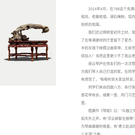
2014年4月，在798这个充
摇风、老藤依墙、湖石掩映，馆
别样的氛围。
我们还记得陋室初开之时，常遇
了在堆满建材的厅里留下了星杰
半的灰墙下映照过曲笑坤、王崇
续加入！当然这里更少不了南云
南云琴庐在师友们的一次次赞叹
为我们琴人自己打造的家。在同学
有感觉了。”每每听到大家这样说
同学们来自四面八方、各行各业
惑花甲有余，缘聚一堂、同门习艺
里。
嵇康作《琴赋》曰：“众器之中，
如天外之声，有“浮云柳絮无根蒂
为琴曲雄健的根基，有“勇士赴战场
儿女语”之喻。