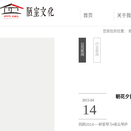
首页
关于我
您现在的位置：
公
行
司
业
新
新
闻
闻
朝花夕
2015
-
04
14
回顾2014----陋室琴习•南云琴庐