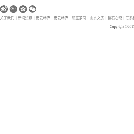
满满的，
的；有做
关于我们
新闻资讯
南云琴庐
南云琴庐
陋室茶习
山水文房
悟石心斋
联系
古琴的忠
Copyright
静心、和