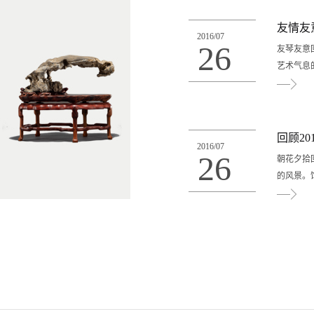
级课程每
名情况约
友情友
2016
/
07
标准详见
26
友琴友意回
时到琴馆
艺术气息
些简单的
择一对一
曲，逐渐
抱、翠竹
能够完成
了一处别
回顾20
对一课程：
2016
/
07
好。有中
26
时60分钟，
朝花夕拾回
师，北京
的风景。
若真贤伉
静地长成
切动心天
儒茶叙旧
心灵的悠
门师友克
共浴清音
付越、赵
平先生到
苏民、余
赞叹声中
献计献策