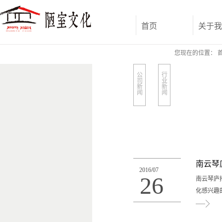
首页
关于我
您现在的位置：
公
行
司
业
新
新
闻
闻
南云琴
2016
/
07
26
南云琴庐
化感兴趣