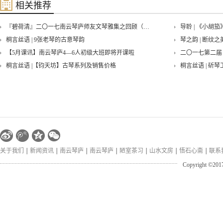
相关推荐
『碧荷清』二〇一七南云琴庐师友文琴雅集之回顾（一）
导聆 | 《小胡
桐言丝语 | 9张老琴的古意琴韵
琴之韵 | 断纹之
【5月课讯】南云琴庐4—6人初级大班即将开课啦
二〇一七第二届
桐言丝语 |【钧天坊】古琴系列及销售价格
桐言丝语 | 斫琴
『寒香沁』古琴与太极拳雅集——回味
回味——『秋意
佩兰•端午琴会——古琴与中国文人的精神世界
关于我们
新闻资讯
南云琴庐
南云琴庐
陋室茶习
山水文房
悟石心斋
联系
Copyright