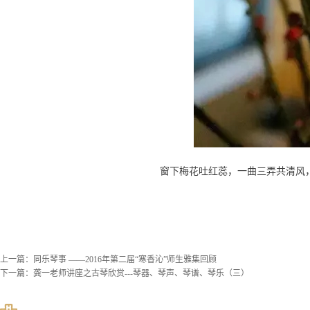
窗下梅花吐红蕊，一曲三弄共清风，
上一篇：
同乐琴事 ——2016年第二届“寒香沁”师生雅集回顾
下一篇：
龚一老师讲座之古琴欣赏---琴器、琴声、琴谱、琴乐（三）