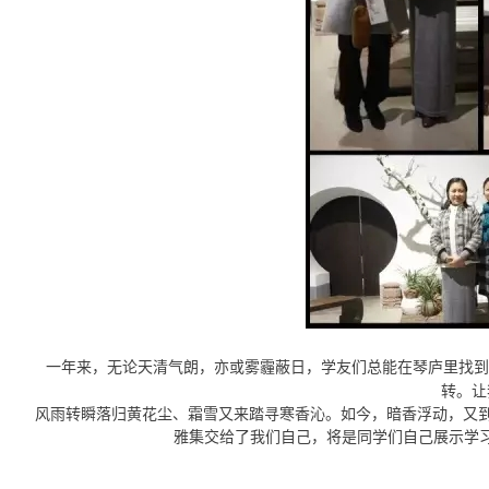
一年来，无论天清气朗，亦或雾霾蔽日，学友们总能在琴庐里找到
转。让
风雨转瞬落归黄花尘、霜雪又来踏寻寒香沁。如今，暗香浮动，又到
雅集交给了我们自己，将是同学们自己展示学