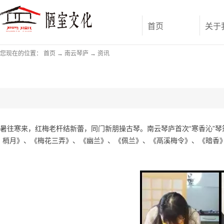
首页
关于
您现在的位置：
首页
→
南云琴庐
→
资讯
暑往寒来，红梅老杆结新蕾，同门新朋操古琴。南云琴庐首次“寒香沁”
梢月》、《梅花三弄》、《幽兰》、《佩兰》、《鬲溪梅令》、《暗香》