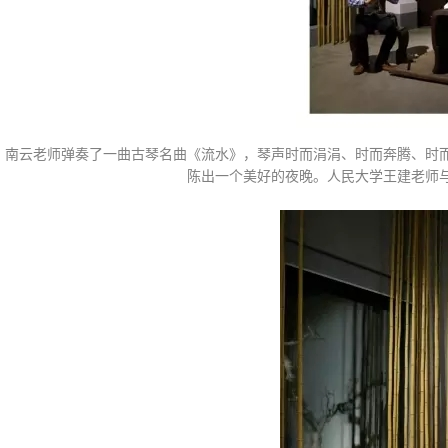
南云老师弹奏了一曲古琴名曲《流水》，琴声时而涓涓、时而奔腾、时
陈出一个美好的夜晚。人民大学王建老师