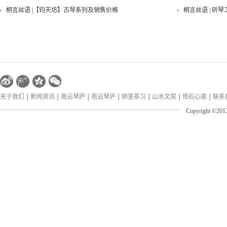
桐言丝语 |【钧天坊】古琴系列及销售价格
桐言丝语 | 斫琴
『寒香沁』古琴与太极拳雅集——回味
回味——『秋意
佩兰•端午琴会——古琴与中国文人的精神世界
关于我们
新闻资讯
南云琴庐
南云琴庐
陋室茶习
山水文房
悟石心斋
联系
Copyright