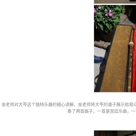
金老师对大笒这个独特乐器的细心讲解，金老师将大笒的谱子展示给观
奏了两首曲子，一首是宫廷乐曲，一