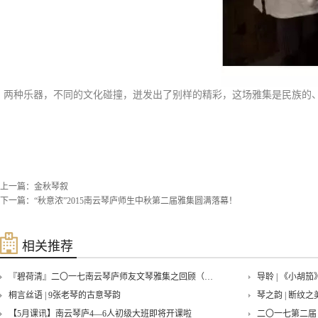
两种乐器，不同的文化碰撞，迸发出了别样的精彩，这场雅集是民族的
上一篇：
金秋琴叙
下一篇：
“秋意浓”2015南云琴庐师生中秋第二届雅集圆满落幕！
相关推荐
『碧荷清』二〇一七南云琴庐师友文琴雅集之回顾（一）
导聆 | 《小胡
桐言丝语 | 9张老琴的古意琴韵
琴之韵 | 断纹之
【5月课讯】南云琴庐4—6人初级大班即将开课啦
二〇一七第二届