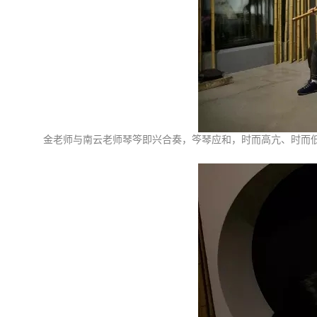
金老师与南云老师琴笒即兴合奏，笒琴应和，时而高亢、时而