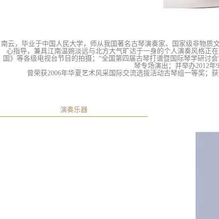
南云，毕业于中国人民大学，师从我国著名古琴演奏家、国家级非物质文
心指导，兼具江南温婉淡远与北方大气旷达于一身的个人演奏风格正在
国》等各级电视台节目的拍摄；“全国第四届古琴打谱暨国际琴学研讨
琴专场演出；并举办2012年
曾荣获2006年华夏艺术风采国际交流选拔活动古琴组一等奖；
演奏乐器