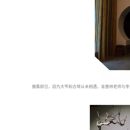
雅集即日，因为大笒和古琴从未相遇，金惠林老师与李