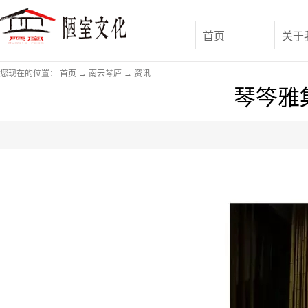
首页
关于
您现在的位置：
首页
→
南云琴庐
→
资讯
琴笒雅集