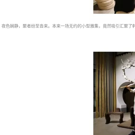
夜色娴静，聚者纷至沓来。本来一场无约的小型雅集，竟然吸引汇聚了