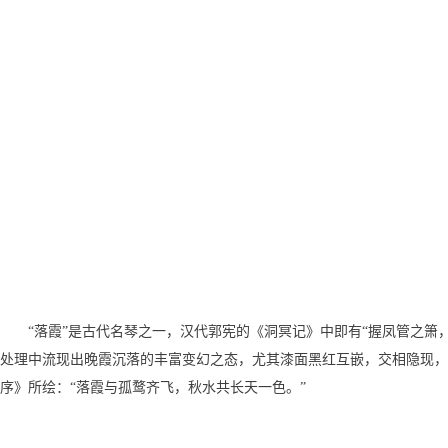
“落霞”是古代名琴之一，汉代郭宪的《洞冥记》中即有“握凤管之箫
处理中流现出晚霞沉落的丰富变幻之态，尤其漆面黑红互嵌，交相隐现，
序》所绘：“落霞与孤鹜齐飞，秋水共长天一色。”