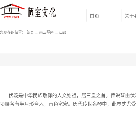
首页
关于
您现在的位置：
首页
→
南云琴庐
→
出品
伏羲是中华民族敬仰的人文始祖，居三皇之首。传说琴由伏羲
项腰各有半月形弯入，音色宽宏。历代传世名琴中，此琴式尤受