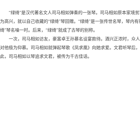
“绿绮”是汉代著名文人司马相如弹奏的一张琴。司马相如原本家境
为高兴，就以自己收藏的“绿绮”琴回赠。“绿绮”是一张传世名琴，琴内有
绮”琴名噪一时。后来，“绿绮”就成了古琴的别称。
一次，司马相如访友，豪富卓王孙慕名设宴款待。酒兴正浓时，众人
对他极为仰慕。司马相如就弹起琴歌《凤求凰》向她求爱。文君听琴后，
此，司马相如以琴追求文君，被传为千古佳话。