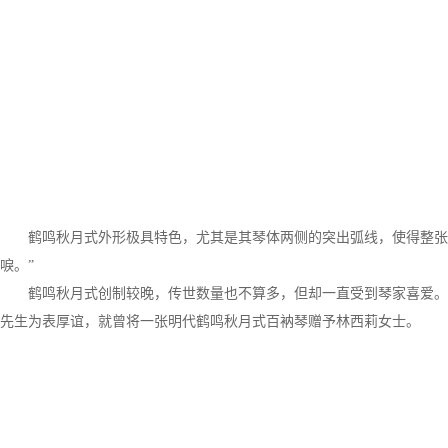
鹤鸣秋月式外形极具特色，尤其是其琴体两侧的突出弧线，使得整张
唳。”
鹤鸣秋月式创制较晚，传世数量也不算多，但却一直受到琴家喜爱。
先生为表厚谊，就曾将一张明代鹤鸣秋月式百衲琴赠予林西莉女士。