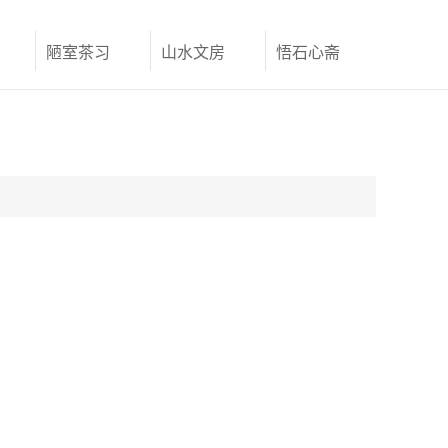
陋室茶习
山水文房
悟石心斋
联系我们