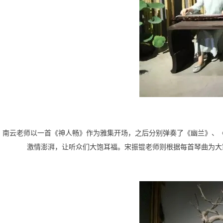
南云老师以一首《神人畅》作为雅集开场，之后分别弹奏了《幽兰》、
激情澎湃，让听众们大饱耳福。宋振锟老师则根据每首琴曲为大