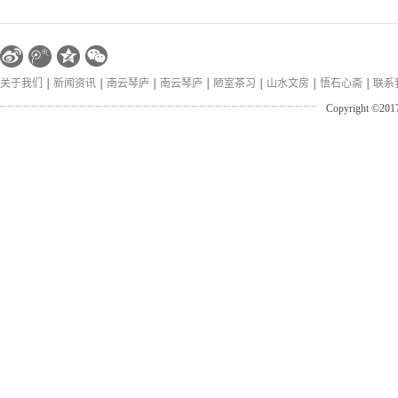
关于我们
新闻资讯
南云琴庐
南云琴庐
陋室茶习
山水文房
悟石心斋
联系
Copyright