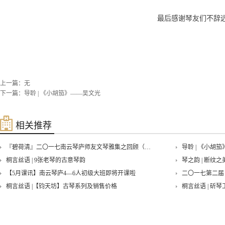
最后感谢琴友们不辞
上一篇：无
下一篇：
导聆 | 《小胡笳》——吴文光
相关推荐
『碧荷清』二〇一七南云琴庐师友文琴雅集之回顾（一）
导聆 | 《小胡
桐言丝语 | 9张老琴的古意琴韵
琴之韵 | 断纹之
【5月课讯】南云琴庐4—6人初级大班即将开课啦
二〇一七第二届
桐言丝语 |【钧天坊】古琴系列及销售价格
桐言丝语 | 斫琴
『寒香沁』古琴与太极拳雅集——回味
回味——『秋意
佩兰•端午琴会——古琴与中国文人的精神世界