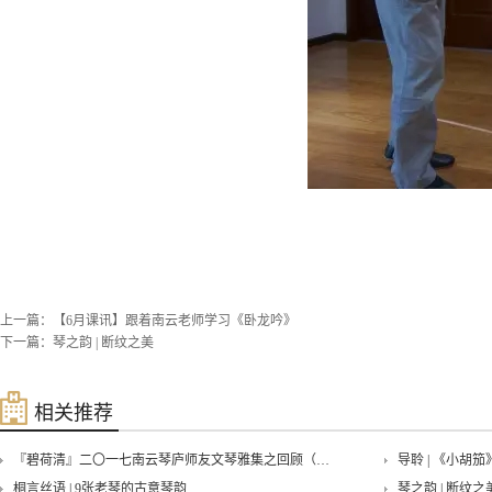
上一篇：
【6月课讯】跟着南云老师学习《卧龙吟》
下一篇：
琴之韵 | 断纹之美
相关推荐
『碧荷清』二〇一七南云琴庐师友文琴雅集之回顾（一）
导聆 | 《小胡
桐言丝语 | 9张老琴的古意琴韵
琴之韵 | 断纹之