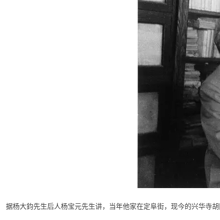
据杨大鈞先生后人杨宝元先生讲，当年他家在定阜街，现今的兴华寺胡