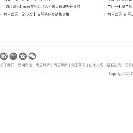
【5月课讯】南云琴庐4—6人初级大班即将开课啦
二〇一七第二届
桐言丝语 |【钧天坊】古琴系列及销售价格
桐言丝语 | 斫琴
『寒香沁』古琴与太极拳雅集——回味
回味——『秋意
佩兰•端午琴会——古琴与中国文人的精神世界
关于我们
新闻资讯
南云琴庐
南云琴庐
陋室茶习
山水文房
悟石心斋
联系
Copyright