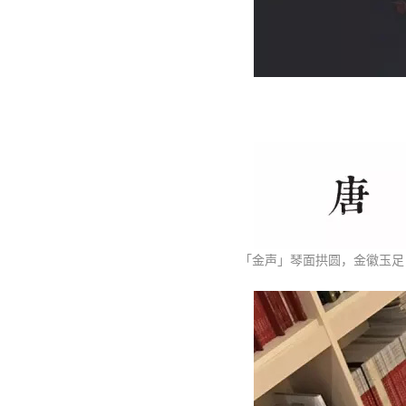
「金声」琴面拱圆，金徽玉足