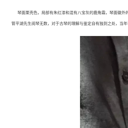
琴面栗壳色，局部有朱红漆和混有八宝灰的鹿角霜，琴面徽外
管平湖先生阅琴无数，对于古琴的理解与鉴定自有独到之处，当年