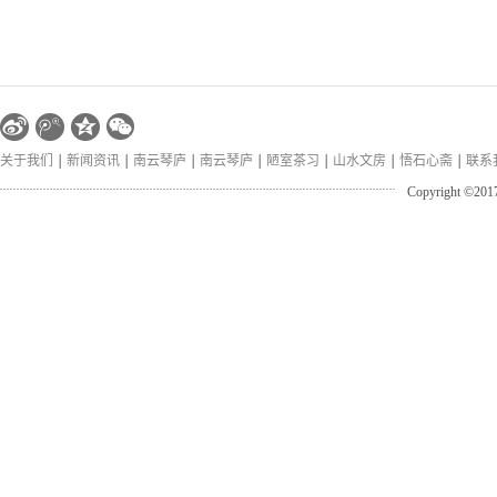
关于我们
新闻资讯
南云琴庐
南云琴庐
陋室茶习
山水文房
悟石心斋
联系
Copyright