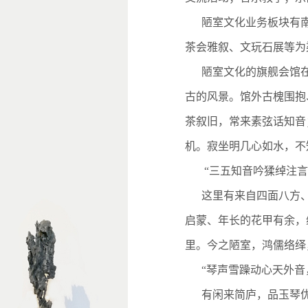
陋室文化业务板块有
茶会雅叙、文玩石展等为
陋室文化的旗舰会馆在
古的风景。馆外古槐围抱
茶叙旧，常来素弦话知音
机。寂坐明几心如水，不
“三五知音吟猱绰注言
这里有来自四面八方
启蒙、年长的花甲有余，
里。今之陋室，鸿儒络绎
“琴声雪躁动心天外音
有闲来简庐，品玉琴