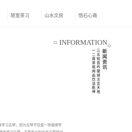
陋室茶习
山水文房
悟石心斋
联系我们
INFORMATION
一
三
新
二
五
闻
席
知
资
茶
音
讯
观
吟
闻
猱
品
绰
饮
注
话
言
乾
天
坤
地
择学习古琴，因为古琴不仅是一项值得学