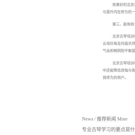
效果好的北京
与提升内在修为的
第三、能有助
北京古琴培训
云母珍珠及玛瑙天
气血和畅阴阳平衡
北京古琴培训
中还能降低烦恼与
我修为的用户。
News
/
推荐新闻
More
专业古琴学习的要点是什