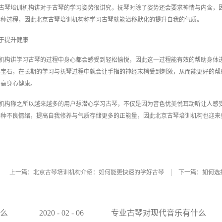
古琴培训机构讲对于古琴的学习姿势很讲究，抚琴时除了姿势还会要求神情与内含，
一种过程，因此北京古琴培训机构称学习古琴就能潜移默化的提升自我的气质。
于提升健康
机构讲学习古琴的过程中身心都会感受到轻松愉悦，因此这一过程能有效的帮助身体
然宝石，在长期的学习与抚琴过程中就会让手指的神经末梢受到刺激，从而能更好的帮
提高身心健康。
机构称之所以越来越多的用户想潜心学习古琴，不仅是因为音色忧美悦耳动听让人感
各种不良情绪，提高自我修养与气质存储更多的正能量，因此北京古琴培训机构也迎来
上一篇：
北京古琴培训机构介绍：如何能更快速的学好古琴
下一篇：
如何选
么
2020
-
02
-
06
专业古琴对现代音乐有什么