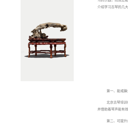
习的乐器，而且还
介绍学习古琴的几
第一、能戒躁
北京古琴培训
并借助着琴声能有
第二、可提升