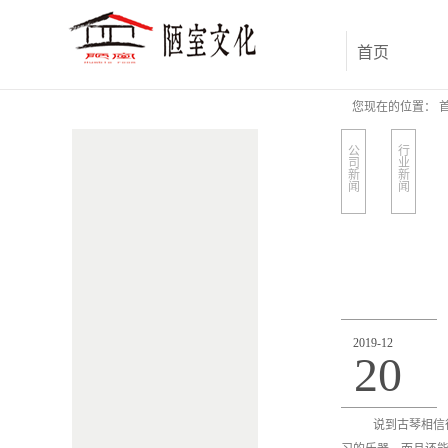
首页
您现在的位置：
公
行
司
业
新
新
闻
闻
2019
-
12
20
说到古琴相信