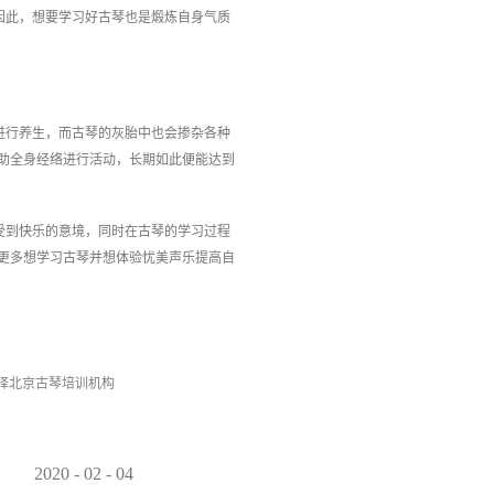
因此，想要学习好古琴也是煅炼自身气质
进行养生，而古琴的灰胎中也会掺杂各种
助全身经络进行活动，长期如此便能达到
受到快乐的意境，同时在古琴的学习过程
更多想学习古琴并想体验忧美声乐提高自
择北京古琴培训机构
2020
-
02
-
04