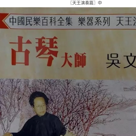
〖天王演奏篇〗中