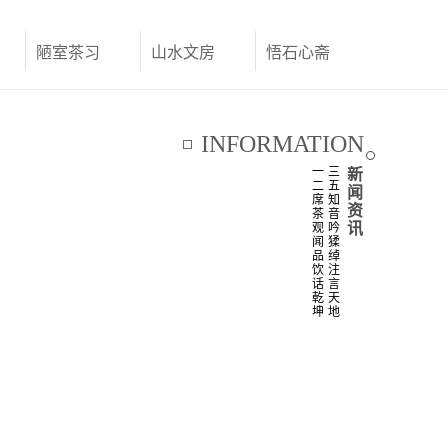
陋室茶习
山水文房
悟石心斋
联系我们
INFORMATION
一
三
新
二
五
闻
席
知
资
茶
音
讯
观
吟
闻
猱
品
绰
饮
注
话
言
乾
天
坤
地