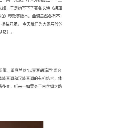
文姬，于是她写下了著名长诗《胡笳
拍》琴歌等版本。曲调虽然各有不
撕裂肝肠。 今天我们为大家导聆的
胡笳》。
做。董庭兰以“以琴写胡笳声”闻名
民族音调和汉族音调的有机结合，体
绪多变，听来一如置身于古丝绸之路