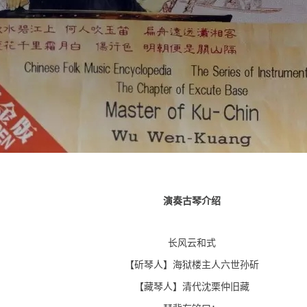
演奏古琴介绍
长风云和式
【斫琴人】海狱楼主人六世孙斫
【藏琴人】清代沈栗仲旧藏