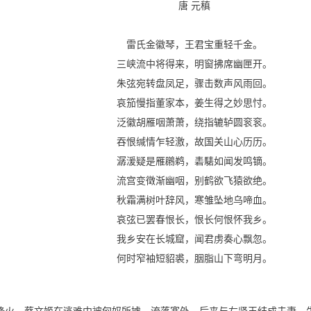
唐 元稹
雷氏金徽琴，王君宝重轻千金。
三峡流中将得来，明窗拂席幽匣开。
朱弦宛转盘凤足，骤击数声风雨回。
哀笳慢指董家本，姜生得之妙思忖。
泛徽胡雁咽萧萧，绕指辘轳圆衮衮。
吞恨缄情乍轻激，故国关山心历历。
潺湲疑是雁鸊鹈，砉騞如闻发鸣镝。
流宫变徵渐幽咽，别鹤欲飞猿欲绝。
秋霜满树叶辞风，寒雏坠地乌啼血。
哀弦已罢春恨长，恨长何恨怀我乡。
我乡安在长城窟，闻君虏奏心飘忽。
何时窄袖短貂裘，胭脂山下弯明月。
烽火，蔡文姬在逃难中被匈奴所掳，流落塞外，后来与左贤王结成夫妻，