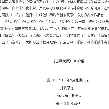
现自然之趣和擅长心理描写为追求，在深厚的传统文化底蕴与专业音乐基
吟风格。自七十年代末起，吴氏致力于明代琴谱《神奇秘谱》的研究，在
方面独树一帜。由他打谱并经他演奏后重新被赋予生命力的古代作品有：
《大胡笳》《小胡笳》《列子御风》《关雎》等数十首，被列为文化部
生出版了大量古琴独奏CD、DVD、学术著作和论文，并在近年专事琴曲
曲《幽兰》《胡笳》《离骚》《禹会涂山》，钢琴独奏《广陵散》《酒狂
曲《乌夜啼》，大提琴曲《秋月照茅亭》及古琴与乐队、琴歌乐队伴奏
《古琴大师》CD介绍
此CD于1993年9月北京录制
并收录在：
中国民乐百科全集
第一部 乐器系列