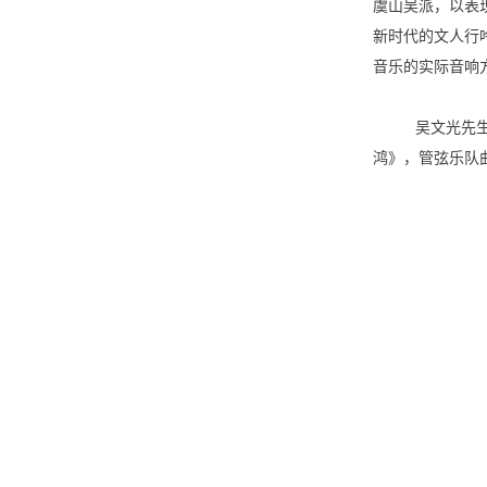
虞山吴派，以表
新时代的文人行
音乐的实际音响
吴文光先
鸿》，管弦乐队