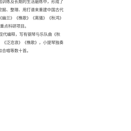
础训练及长期的生活磨练中，形成了
挖掘、整理、用打谱来重建中国古代
《幽兰》《樵歌》《离骚》《秋鸿》
重点科研项目。
的现代编释，写有钢琴与乐队曲《秋
》《泛沧浪》《樵歌》，小提琴独奏
和合唱等数十首。