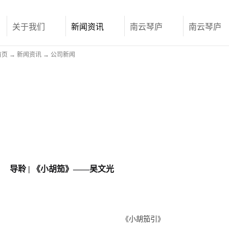
关于我们
新闻资讯
南云琴庐
南云琴庐
首页
→
新闻资讯
→
公司新闻
导聆 | 《小胡笳》——吴文光
《小胡笳引》