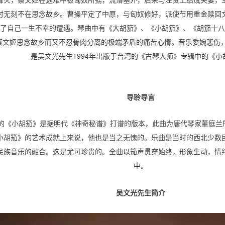
时无刻不在思念故乡。曹操平定了中原，与匈奴修好，派使节用重金赎回
了自己一生不幸的遭遇。琴曲中有《大胡笳》、《小胡笳》、《胡笳十八
蔡文姬思念故乡而又不忍骨肉分离的极端矛盾的痛苦心情。音乐委婉悲伤，
是吴文光先生1994年出版于台湾的《古琴大师》专辑中的《小
导聆导言
的《小胡笳》是据明代《神奇秘谱》打谱的版本，此曲为唐代琴家董庭兰所
小胡笳》的艺术成就上来说，他也是当之无愧的。乐曲是当时的西北少数
民族音乐的融合。这是尤可珍贵的。全曲以笳声贯穿始终，形象生动，情
中。
吴文光先生简介