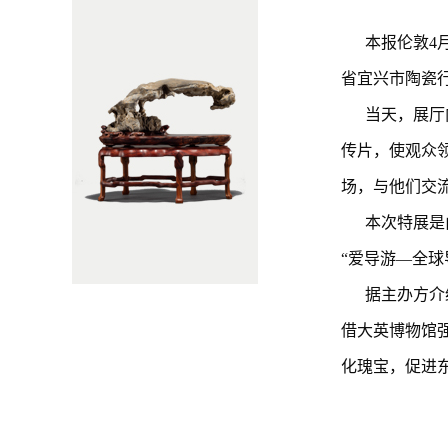
本报伦敦4
省宜兴市陶瓷
当天，展厅
传片，使观众
场，与他们交
本次特展是
“爱导游—全球
据主办方介
借大英博物馆
化瑰宝，促进