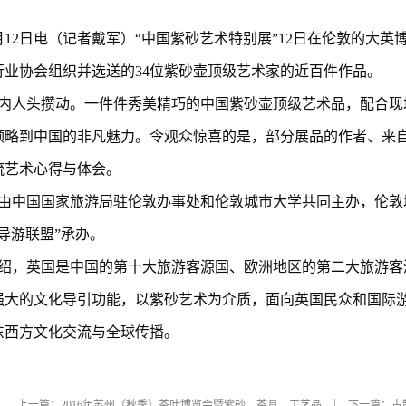
月12日电（记者戴军）“中国紫砂艺术特别展”12日在伦敦的大
行业协会组织并选送的34位紫砂壶顶级艺术家的近百件作品。
内人头攒动。一件件秀美精巧的中国紫砂壶顶级艺术品，配合现
领略到中国的非凡魅力。令观众惊喜的是，部分展品的作者、来
流艺术心得与体会。
由中国国家旅游局驻伦敦办事处和伦敦城市大学共同主办，伦敦
导游联盟”承办。
绍，英国是中国的第十大旅游客源国、欧洲地区的第二大旅游客
强大的文化导引功能，以紫砂艺术为介质，面向英国民众和国际游
东西方文化交流与全球传播。
上一篇：
2016年苏州（秋季）茶叶博览会暨紫砂、茶具、工艺品
下一篇：
古