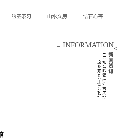
陋室茶习
山水文房
悟石心斋
联系我们
INFORMATION
一
三
新
二
五
闻
席
知
资
茶
音
讯
观
吟
闻
猱
品
绰
饮
注
话
言
乾
天
坤
地
馆