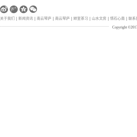
家黄先生
聚天下，
关于我们
新闻资讯
南云琴庐
南云琴庐
陋室茶习
山水文房
悟石心斋
联系
显、默以
Copyright
凝聚在石