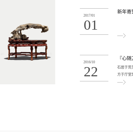
使得春季
染，因此
新年寄望
2017
/
01
井村、狮
01
区。
『心随
2016
/
10
22
石居于荒
方于厅堂
物我合一
影，以记
而闻讯赶
体大量的
计周策划
迅艺术学