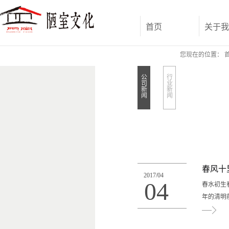
首页
关于我
您现在的位置：
公
行
司
业
新
新
闻
闻
春风十
2017
/
04
04
春水初生
年的清明