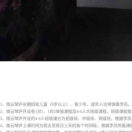
1、南云琴庐长期招收儿童（8岁以上）、青少年、成年人古琴弹奏学员
2、南云琴庐开设有1对1、1对2单独课程及4-6人大班级课程，班级课程
3、南云琴庐开设的4-6人班级课分为初级班、中级班、高级班，根据学
4、南云琴庐上课时间为周五至周日三天的各个时间段，根据学员所报课