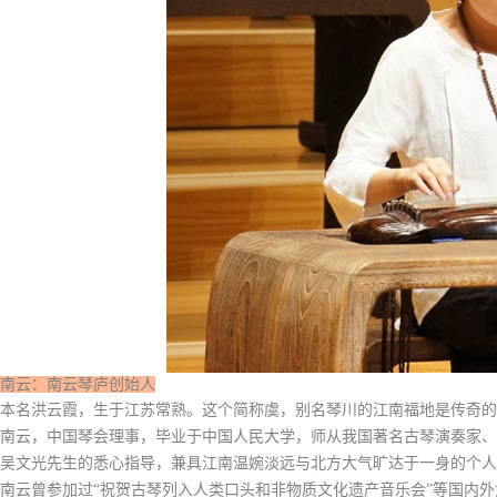
南云：南云琴庐创始人
本名洪云霞，生于江苏常熟。这个简称虞，别名琴川的江南福地是传奇的
南云，中国琴会理事，毕业于中国人民大学，师从我国著名古琴演奏家、
吴文光先生的悉心指导，兼具江南温婉淡远与北方大气旷达于一身的个人
南云曾参加过“祝贺古琴列入人类口头和非物质文化遗产音乐会”等国内