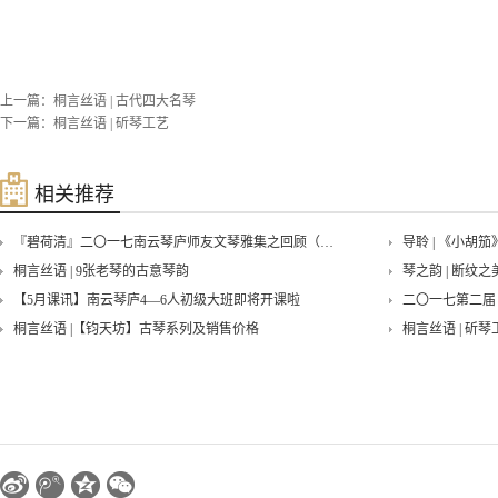
上一篇：
桐言丝语 | 古代四大名琴
下一篇：
桐言丝语 | 斫琴工艺
相关推荐
『碧荷清』二〇一七南云琴庐师友文琴雅集之回顾（一）
导聆 | 《小胡
桐言丝语 | 9张老琴的古意琴韵
琴之韵 | 断纹之
【5月课讯】南云琴庐4—6人初级大班即将开课啦
二〇一七第二届
桐言丝语 |【钧天坊】古琴系列及销售价格
桐言丝语 | 斫琴
『寒香沁』古琴与太极拳雅集——回味
回味——『秋意
佩兰•端午琴会——古琴与中国文人的精神世界