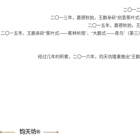
二〇一二
二〇一三年，嘉德秋拍，王鹏亲斫“创意蕉叶式—
二〇一五年，嘉德秋拍，王鹏
二〇一五年，王鹏亲斫“蕉叶式——蕉林听雨”、“大鹏式——青鸟”（
经过几年的积累，二〇一六年，钧天坊隆重推出“王
钧天坊®